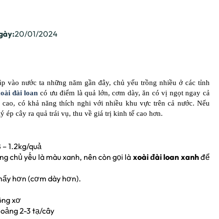
gày:
20/01/2024
ập vào nước ta những năm gần đây, chủ yếu trồng nhiều ở các tỉnh
oài đài loan
có ưu điểm là quả lớn, cơm dày, ăn có vị ngọt ngay cả
rái cao, có khả năng thích nghi với nhiều khu vực trên cả nước. Nếu
p cây ra quả trái vụ, thu về giá trị kinh tế cao hơn.
 – 1.2kg/quả
g chủ yếu là màu xanh, nên còn gọi là
xoài đài loan xanh
để
 mẩy hơn (cơm dày hơn).
hông xơ
oảng 2-3 tạ/cây