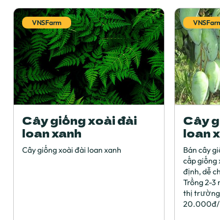
VNSFarm
VNSFar
Cây giống xoài đài
Cây g
loan xanh
loan 
Cây giống xoài đài loan xanh
Bán cây gi
cấp giống 
định, dễ ch
Trồng 2-3 
thị trườn
20.000đ/