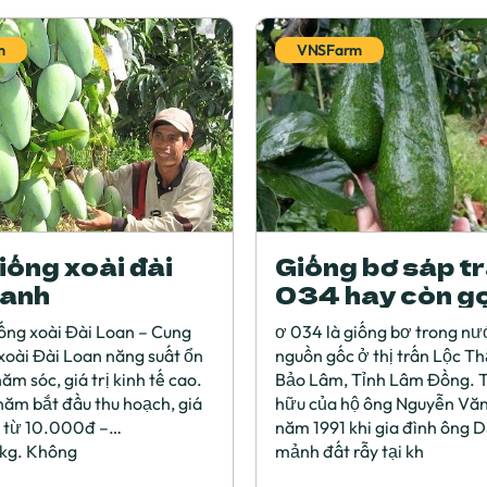
m
VNSFarm
iống xoài đài
Giống bơ sáp tr
xanh
034 hay còn gọ
bơ 034 Dậu Lo
ống xoài Đài Loan – Cung
ơ 034 là giống bơ trong nư
xoài Đài Loan năng suất ổn
nguồn gốc ở thị trấn Lộc T
ăm sóc, giá trị kinh tế cao.
Bảo Lâm, Tỉnh Lâm Đồng. 
năm bắt đầu thu hoạch, giá
hữu của hộ ông Nguyễn Văn
g từ 10.000đ –
năm 1991 khi gia đình ông 
kg. Không
mảnh đất rẫy tại kh