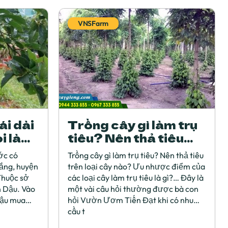
VNSFarm
ái dài
Trồng cây gì làm trụ
i là
tiêu? Nên thả tiêu
an
trên loại cây nào?
ớc có
Trồng cây gì làm trụ tiêu? Nên thả tiêu
hắng, huyện
trên loại cây nào? Ưu nhược điểm của
Thuộc sở
các loại cây làm trụ tiêu là gì?… Đây là
 Dậu. Vào
một vài câu hỏi thường được bà con
Dậu mua
hỏi Vườn Ươm Tiến Đạt khi có nhu
cầu t