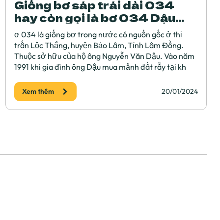
Giống bơ sáp trái dài 034
hay còn gọi là bơ 034 Dậu
Loan
ơ 034 là giống bơ trong nước có nguồn gốc ở thị
trấn Lộc Thắng, huyện Bảo Lâm, Tỉnh Lâm Đồng.
Thuộc sở hữu của hộ ông Nguyễn Văn Dậu. Vào năm
1991 khi gia đình ông Dậu mua mảnh đất rẫy tại kh
Xem thêm
20/01/2024