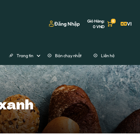
Giỏ Hàng:
0
Đăng Nhập
VI
0
VND
Trang tin
Bán chạy nhất
Liên hệ
 xanh