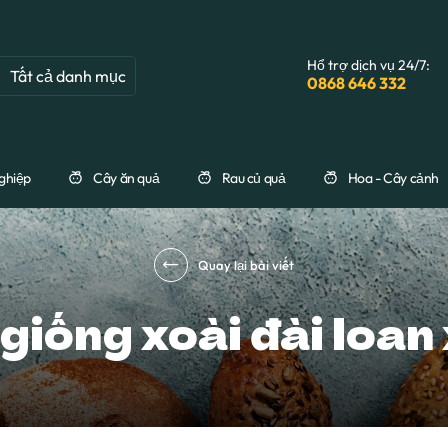
Hổ trợ dịch vụ 24/7:
Tất cả danh mục
0868 646 332
ghiệp
Cây ăn quả
Rau củ quả
Hoa - Cây cảnh
Quay lại bài viết
giống xoài đài loan