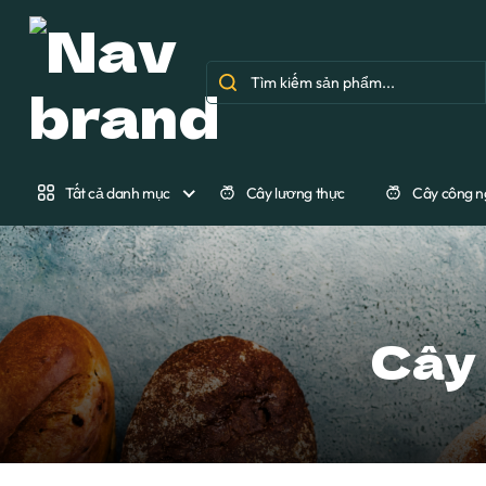
Tất cả danh mục
Cây lương thực
Cây công n
Cây 