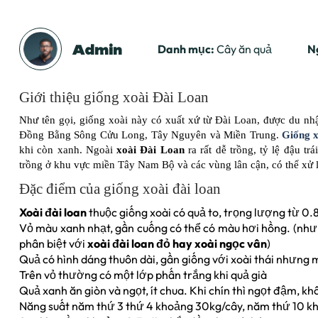
Admin
Danh mục:
Cây ăn quả
N
Giới thiệu giống xoài Đài Loan
Như tên gọi, giống xoài này có xuất xứ từ Đài Loan, được du nh
Đồng Bằng Sông Cửu Long, Tây Nguyên và Miền Trung.
Giống x
khi còn xanh. Ngoài
xoài Đài Loan
ra rất dễ trồng, tỷ lệ đậu t
trồng ở khu vực miền Tây Nam Bộ và các vùng lân cận, có thể xử lý é
Đặc điểm của giống xoài đài loan
Xoài đài loan
thuộc giống xoài có quả to, trọng lượng từ 0.8
Vỏ màu xanh nhạt, gần cuống có thể có màu hơi hồng. (nhưn
phân biệt với
xoài đài loan đỏ hay xoài ngọc vân
)
Quả có hình dáng thuôn dài, gần giống với xoài thái nhưng
Trên vỏ thường có một lớp phấn trắng khi quả già
Quả xanh ăn giòn và ngọt, ít chua. Khi chín thì ngọt đậm, k
Năng suất năm thứ 3 thứ 4 khoảng 30kg/cây, năm thứ 10 kh