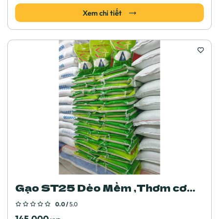
Xem chi tiết
Gạo ST25 Dẻo Mềm ,Thơm cơm (
bao 5kg)
0.0 /
5.0
145.000