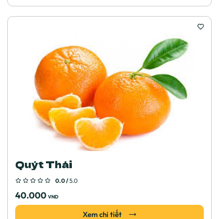
Quýt Thái
0.0 /
5.0
40.000
VND
Xem chi tiết