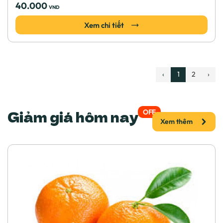
40.000
VND
Xem chi tiết
‹
1
2
›
Giảm giá hôm nay
OFF
Xem thêm