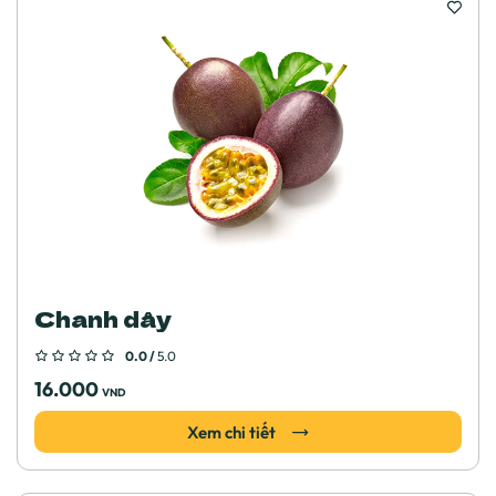
Chanh dây
0.0 /
5.0
16.000
VND
Xem chi tiết