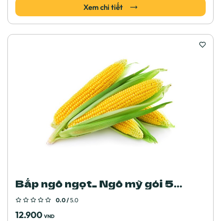
Xem chi tiết
Bắp ngô ngọt_ Ngô mỹ gói 5
gram
0.0 /
5.0
12.900
VND