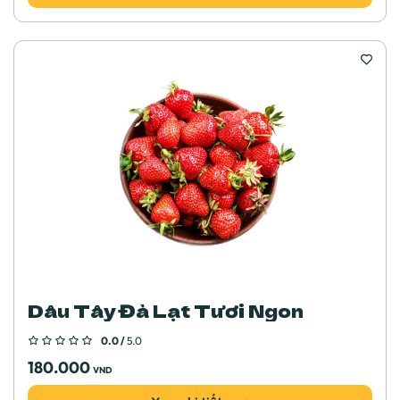
Dâu Tây Đà Lạt Tươi Ngon
0.0 /
5.0
180.000
VND