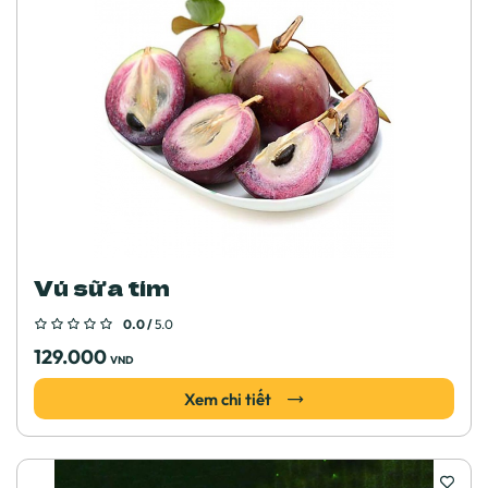
Vú sữa tím
0.0 /
5.0
129.000
VND
Xem chi tiết