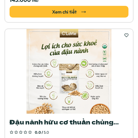
VND
Xem chi tiết
Đậu nành hữu cơ thuần chủng
không biến đổi gen C'LaVie
0.0 /
5.0
200g