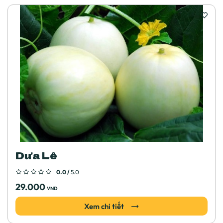
Dưa Lê
0.0 /
5.0
29.000
VND
Xem chi tiết