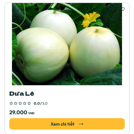
Dưa Lê
0.0 /
5.0
29.000
VND
Xem chi tiết