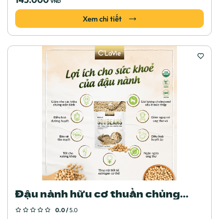
VND
Xem chi tiết
Đậu nành hữu cơ thuần chủng
không biến đổi gen C'LaVie
0.0 /
5.0
200g