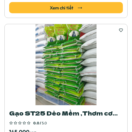
Xem chi tiết
Gạo ST25 Dẻo Mềm ,Thơm cơm (
bao 5kg)
0.0 /
5.0
145.000