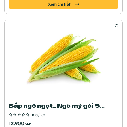
Xem chi tiết
Bắp ngô ngọt_ Ngô mỹ gói 5
gram
0.0 /
5.0
12.900
VND