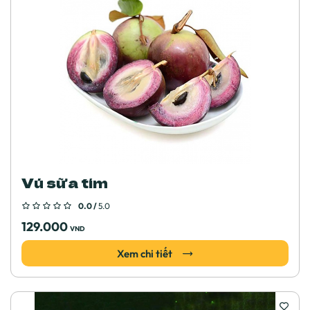
Vú sữa tím
0.0 /
5.0
129.000
VND
Xem chi tiết