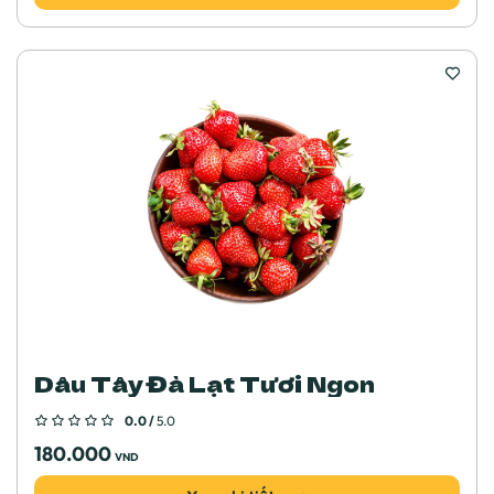
Dâu Tây Đà Lạt Tươi Ngon
0.0 /
5.0
180.000
VND