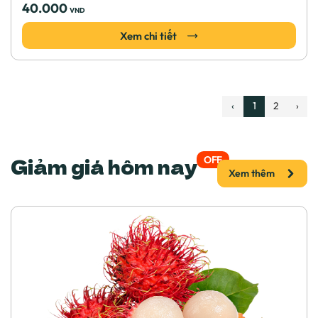
40.000
VND
Xem chi tiết
‹
1
2
›
Giảm giá hôm nay
OFF
Xem thêm