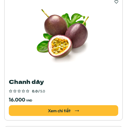
Chanh dây
0.0 /
5.0
16.000
VND
Xem chi tiết