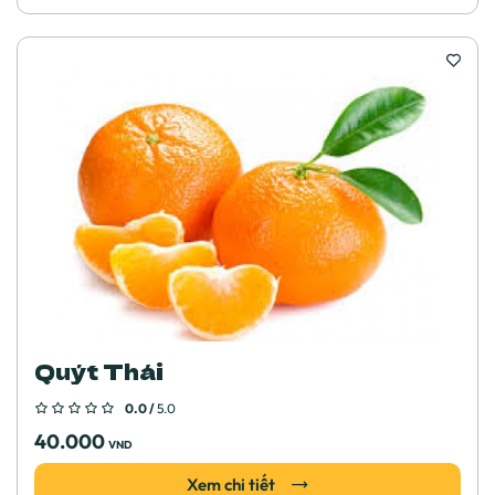
Quýt Thái
0.0 /
5.0
40.000
VND
Xem chi tiết